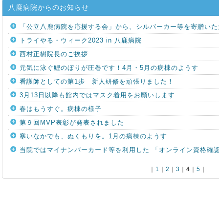
八鹿病院からのお知らせ
「公立八鹿病院を応援する会」から、シルバーカー等を寄贈いた
トライやる・ウィーク2023 in 八鹿病院
西村正樹院長のご挨拶
元気に泳ぐ鯉のぼりが圧巻です！4月・5月の病棟のようす
看護師としての第1歩 新人研修を頑張りました！
3月13日以降も館内ではマスク着用をお願いします
春はもうすぐ。病棟の様子
第９回MVP表彰が発表されました
寒いなかでも、ぬくもりを。1月の病棟のようす
当院ではマイナンバーカード等を利用した 「オンライン資格確
｜
1
｜
2
｜
3
｜
4
｜
5
｜