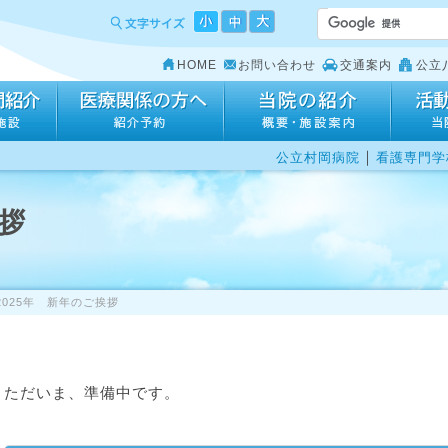
HOME
お問い合わせ
交通案内
公立
｜
公立村岡病院
看護専門学
挨拶
2025年 新年のご挨拶
ただいま、準備中です。