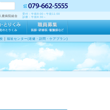
受付：午前8:00～午前11:00
八鹿病院組合
診療：午前8:30～
｜
校
福祉センター(老健・訪問・ケアプラン)