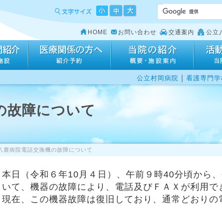
HOME
お問い合わせ
交通案内
公立
｜
公立村岡病院
看護専門学
の故障について
八鹿病院電話交換機の故障について
本日（令和６年10月４日）、午前９時40分頃から
いて、機器の故障により、電話及びＦＡＸが利用で
現在、この機器故障は復旧しており、通常どおりの