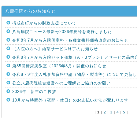
八鹿病院からのお知らせ
構成市町からの財政支援について
八鹿病院ニュース最新号2026年夏号を発行しました
令和8年7月から入院個室料・各種文書料価格改定のお知らせ
【入院の方へ】給茶サービス終了のお知らせ
令和8年7月から入院セット価格（A・Bプラン）とサービス品内
第85回糖尿病教室（2026年8月）開催のお知らせ
令和8・9年度入札参加資格申請（物品・製造等）について更新
公立八鹿病院組合運営へのご理解とご協力のお願い
2026年 新年のご挨拶
10月から時間外（夜間・休日）のお支払い方法が変わります
｜
1
｜
2
｜
3
｜
4
｜
5
｜