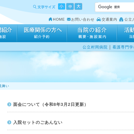
HOME
お問い合わせ
交通案内
公立
｜
公立村岡病院
看護専門学
見舞い
面会について（令和8年3月2日更新）
入院セットのごあんない