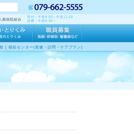
受付：午前8:00～午前11:00
八鹿病院組合
診療：午前8:30～
｜
校
福祉センター(老健・訪問・ケアプラン)