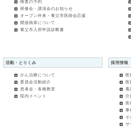
検査の予約
研修会・講演会のお知らせ
オープン外来・養父市医師会応援
開放病床について
養父市入所申請診断書
活動・とりくみ
採用情報
がん治療について
医
委員会活動紹介
医
患者会・各種教室
看
院内イベント
介
医
事
そ
サ