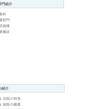
部門紹介
療科
療部門
院病棟
連施設
の紹介
当院の特色
病院の概要