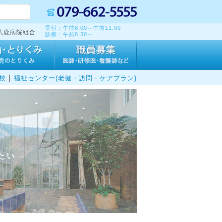
受付：午前8:00～午前11:00
八鹿病院組合
診療：午前8:30～
｜
校
福祉センター(老健・訪問・ケアプラン)