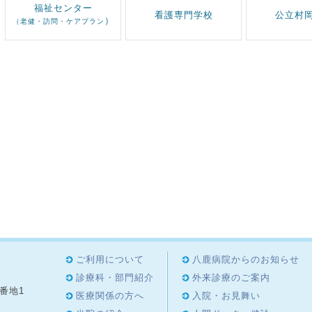
福祉センター
看護専門学校
公立村
）
（老健・訪問・ケアプラン
ご利用について
八鹿病院からのお知らせ
診療科・部門紹介
外来診療のご案内
8番地1
医療関係の方へ
入院・お見舞い
4