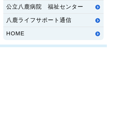
公立八鹿病院 福祉センター
八鹿ライフサポート通信
HOME
PCサイトを見る
〒667-8555
兵庫県養父市八鹿町八鹿1878番地1
TEL：
079-662-5555
FAX：079-662-3134