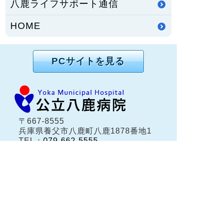
八鹿ライフサポート通信
HOME
PCサイトを見る
〒667-8555
兵庫県養父市八鹿町八鹿1878番地1
TEL：
079-662-5555
FAX：079-662-3134
兵庫県養父市八鹿町（但馬地域）にある公立八鹿病
院は、保健・医療・福祉の総合的な医療体制が整う
地域中核病院です。