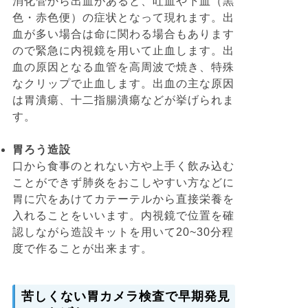
消化管から出血があると、吐血や下血（黒
色・赤色便）の症状となって現れます。出
血が多い場合は命に関わる場合もあります
ので緊急に内視鏡を用いて止血します。出
血の原因となる血管を高周波で焼き、特殊
なクリップで止血します。出血の主な原因
は胃潰瘍、十二指腸潰瘍などが挙げられま
す。
胃ろう造設
口から食事のとれない方や上手く飲み込む
ことができず肺炎をおこしやすい方などに
胃に穴をあけてカテーテルから直接栄養を
入れることをいいます。内視鏡で位置を確
認しながら造設キットを用いて20~30分程
度で作ることが出来ます。
苦しくない胃カメラ検査で早期発見