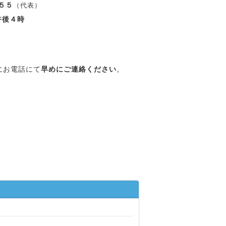
５５
（代表）
午後４時
にお電話にて
早めにご連絡ください
。