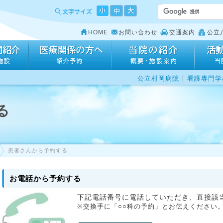
HOME
お問い合わせ
交通案内
公立
｜
公立村岡病院
看護専門学
る
患者さんから予約する
お電話から予約する
下記電話番号に電話していただき、直接該
※交換手に「○○科の予約」とお伝えください