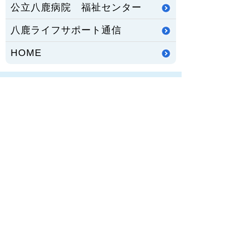
公立八鹿病院 福祉センター
八鹿ライフサポート通信
HOME
PCサイトを見る
〒667-8555
兵庫県養父市八鹿町八鹿1878番地1
TEL：
079-662-5555
FAX：079-662-3134
兵庫県養父市八鹿町（但馬地域）にある公立八鹿病