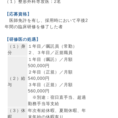
（１）整形外科専攻医：2名
【応募資格】
医師免許を有し、採用時において卒後2
年間の臨床研修を修了した者
【研修医の処遇】
（１）身
１年目／嘱託員（常勤）
分
２、３年目／正規職員
１年目（嘱託）／月額
500,000円
２年目（正規）／月額
（２）給
540,000円
与
３年目（正規）／月額
560,000円
※別途：宿日直手当、超過
勤務手当等支給
（３）休
年次有給休暇、夏期休暇、年
暇
末年始の休暇有り