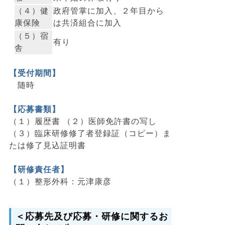
（４）健
政府管掌に加入、２年目から
康保険
は共済組合に加入
（５）宿
有り
舎
【受付期間】
随時
【応募書類】
（１）履歴書
（２）医師免許書の写し
（３）臨床研修修了者登録証（コピー）ま
たは修了見込証明書
【研修責任者】
（１）整形外科：元津康彦
＜応募先及び応募・研修に関するお