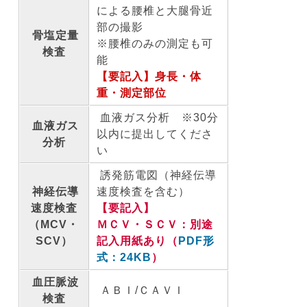
による腰椎と大腿骨近
部の撮影
骨塩定量
※腰椎のみの測定も可
検査
能
【要記入】身長・体
重・測定部位
血液ガス分析 ※30分
血液ガス
以内に提出してくださ
分析
い
誘発筋電図（神経伝導
神経伝導
速度検査を含む）
速度検査
【要記入】
（MCV・
ＭＣＶ・ＳＣＶ：別途
SCV）
記入用紙あり（
PDF形
式：24KB
）
血圧脈波
ＡＢＩ/ＣＡＶＩ
検査