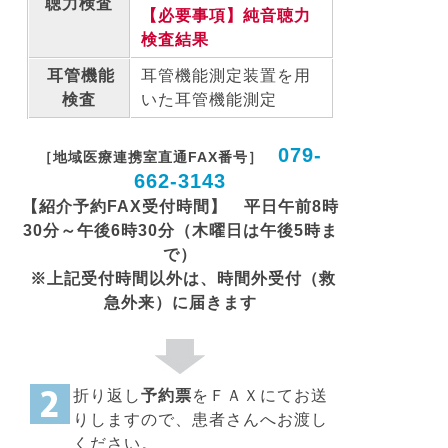
聴力検査
【必要事項】純音聴力
検査結果
耳管機能
耳管機能測定装置を用
検査
いた耳管機能測定
079-
［地域医療連携室直通FAX番号
］
662-3143
【紹介予約FAX受付時間】 平日
午前8時
30分～午後6時30分（木曜日は午後5時ま
で）
※上記受付時間以外は、時間外受付（救
急外来）に届きます
折り返し
予約票
をＦＡＸにてお送
りしますので、患者さんへお渡し
ください。