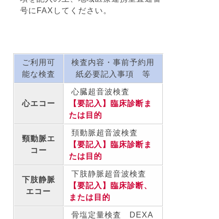
号にFAXしてください。
ご利用可
検査内容・事前予約用
能な検査
紙必要記入事項 等
心臓超音波検査
心エコー
【要記入】臨床診断ま
たは目的
頚動脈超音波検査
頸動脈エ
【要記入】臨床診断ま
コー
たは目的
下肢静脈超音波検査
下肢静脈
【要記入】臨床診断、
エコー
または目的
骨塩定量検査 DEXA