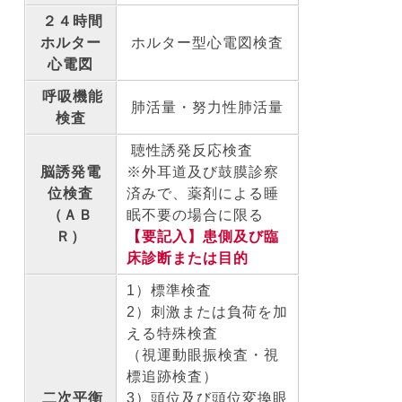
２４時間
ホルター
ホルター型心電図検査
心電図
呼吸機能
肺活量・努力性肺活量
検査
聴性誘発反応検査
脳誘発電
※外耳道及び鼓膜診察
位検査
済みで、薬剤による睡
（ＡＢ
眠不要の場合に限る
Ｒ）
【要記入】患側及び臨
床診断または目的
1）標準検査
2）刺激または負荷を加
える特殊検査
（視運動眼振検査・視
標追跡検査）
二次平衡
3）頭位及び頭位変換眼