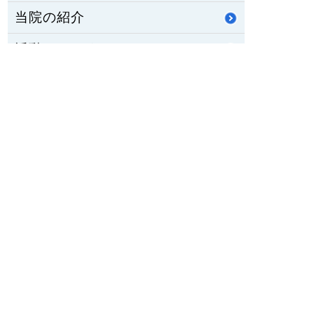
当院の紹介
活動・とりくみ
職員募集
公立八鹿病院組合
重要なお知らせ
医師臨床研修・専門研修
修学資金制度
公立八鹿病院 福祉センター
八鹿ライフサポート通信
HOME