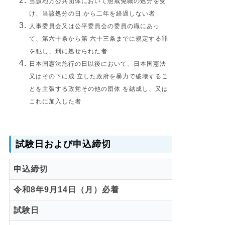
当該地方公共団体において懲戒免職の処分を受
け、当該処分の日 から二年を経過しない者
人事委員会又は公平委員会の委員の職にあっ
て、第六十条から第 六十三条までに規定する罪
を犯し、刑に処せられた者
日本国憲法施行の日以後において、日本国憲法
又はその下に成 立した政府を暴力で破壊するこ
とを主張する政党その他の団体 を結成し、又は
これに加入した者
試験日および申込締切
申込締切
令和8年9月14日（月）必着
試験日