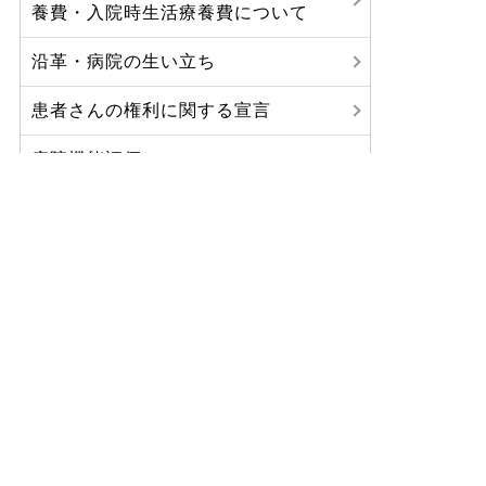
養費・入院時生活療養費について
沿革・病院の生い立ち
患者さんの権利に関する宣言
病院機能評価について
シンボルマークについて
八鹿病院からのお知らせ
ご利用について
診療科・部門紹介
医療関係の方へ