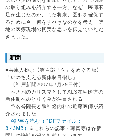
医師不足の深刻な問題に対して、八鹿病院
の取り組みを紹介する一方、なぜ、医師不
足が生じたのか、また将来、医師を確保す
るために今、何をすべきなのかを考え、僻
地の医療現場の切実な思いを伝えていただ
きました。
新聞
■兵庫人挑む【第４部「医」をめぐる旅】
「いのち支える新体制目指し」
〔神戸新聞2007年7月29日付〕
へき地のカリスマとしてALS在宅医療の
新体制へのとりくみが注目される
谷名誉院長と脳神経内科の近藤医師が紹
介されました。
記事を読む（PDFファイル：
3.43MB）
※これらの記事・写真等は各新
聞社の許諾を得て転載しています