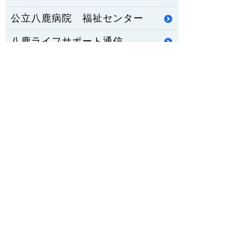
公立八鹿病院 福祉センター
八鹿ライフサポート通信
HOME
PCサイトを見る
〒667-8555
兵庫県養父市八鹿町八鹿1878番地1
TEL：
079-662-5555
FAX：079-662-3134