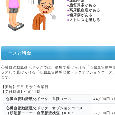
●
運動不足
●
脂質異常がある
●
高尿酸血症がある
●
糖尿病がある
●
ストレスを感じる
コースと料金
心臓血管動脈硬化ドックでは、単独で受けられる「心臓血管動脈
ラスして受けられる「心臓血管動脈硬化ドックオプションコース
ます。
【実施】平日 月から金曜日
【受付時間】午前11時～
心臓血管動脈硬化ドック 単独コース
44,000円
心臓血管動脈硬化ドック オプションコース
（頚動脈エコー・血圧脈派検査（ABI・
27,500円