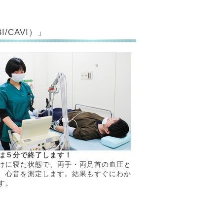
CAVI）」
は５分で終了します！
けに寝た状態で、両手・両足首の血圧と
、心音を測定します。結果もすぐにわか
す。