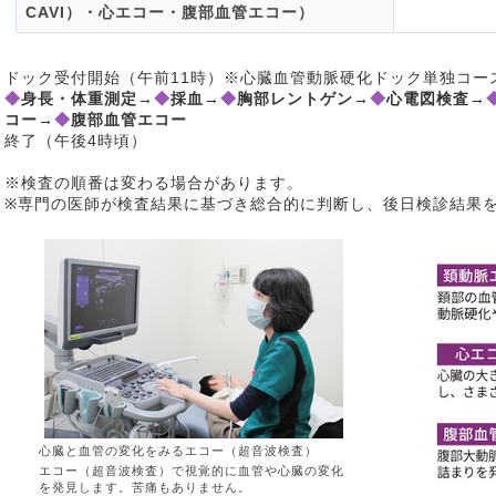
CAVI）・心エコー・腹部血管エコー）
ドック受付開始（午前11時）※心臓血管動脈硬化ドック単独コー
◆
身長・体重測定→
◆
採血→
◆
胸部レントゲン→
◆
心電図検査→
コー→
◆
腹部血管エコー
終了（午後4時頃）
※検査の順番は変わる場合があります。
※専門の医師が検査結果に基づき総合的に判断し、後日検診結果
心臓と血管の変化をみるエコー（超音波検査）
エコー（超音波検査）で視覚的に血管や心臓の変化
を発見します。苦痛もありません。