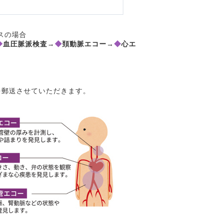
スの場合
◆
血圧脈派検査→
◆
頚動脈エコー→
◆
心エ
を郵送させていただきます。