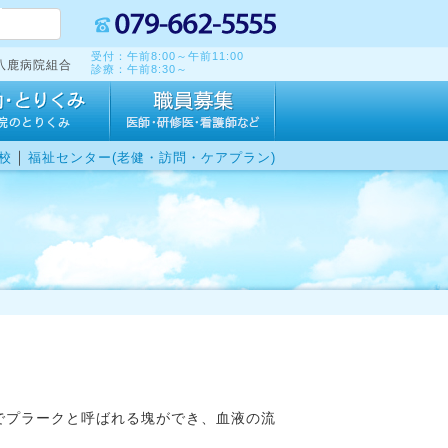
受付：午前8:00～午前11:00
八鹿病院組合
診療：午前8:30～
｜
校
福祉センター(老健・訪問・ケアプラン)
でプラークと呼ばれる塊ができ、血液の流