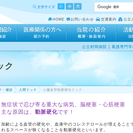
HOME
お問い合わせ
交通案内
公立
｜
公立村岡病院
看護専門学
ック
ク・健診
人間ドック
心臓血管動脈硬化ドック
無症状で忍び寄る重大な病気、脳梗塞・心筋梗塞
主な原因は、
動脈硬化
です！
加齢による血管の硬化や、血液中のコレステロールが増えること
れるスペースが狭くなることを動脈硬化といいます。