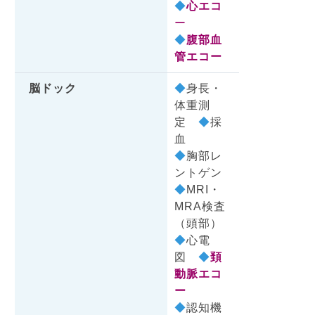
◆
心エコ
ー
◆
腹部血
管エコー
脳ドック
◆
身長・
体重測
定
◆
採
血
◆
胸部レ
ントゲン
◆
MRI・
MRA検査
（頭部）
◆
心電
図
◆
頚
動脈エコ
ー
◆
認知機