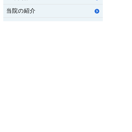
当院の紹介
活動・とりくみ
職員募集
公立八鹿病院組合
重要なお知らせ
医師臨床研修・専門研修
修学資金制度
公立八鹿病院 福祉センター
八鹿ライフサポート通信
HOME