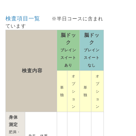
検査項目一覧
※半日コースに含まれ
ています
脳ドッ
脳ドッ
ク
ク
ブレイン
ブレイン
スイート
スイート
あり
なし
検査内容
オ
オ
プ
プ
単
単
シ
シ
独
独
ョ
ョ
ン
ン
身体
測定
肥満・
身長、体重、