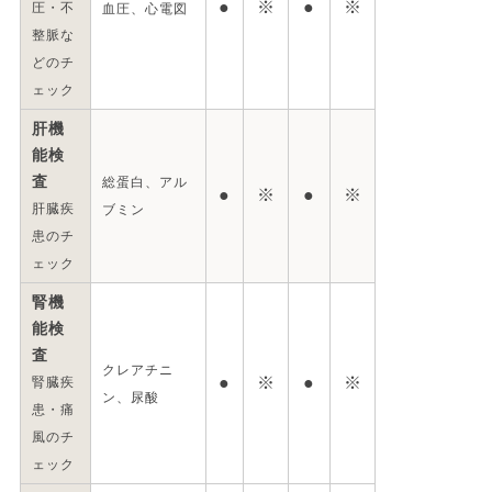
●
※
●
※
圧・不
血圧、心電図
整脈な
どのチ
ェック
肝機
能検
査
総蛋白、アル
●
※
●
※
肝臓疾
ブミン
患のチ
ェック
腎機
能検
査
クレアチニ
●
※
●
※
腎臓疾
ン、尿酸
患・痛
風のチ
ェック