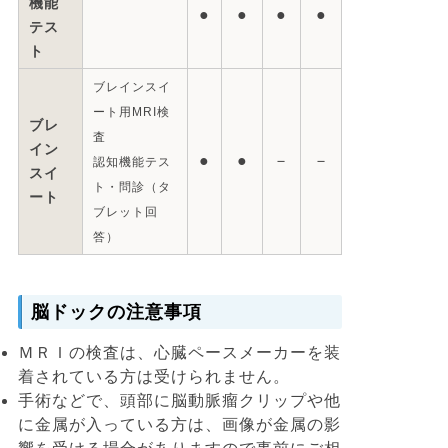
機能
●
●
●
●
テス
ト
ブレインスイ
ート用MRI検
ブレ
査
イン
●
●
－
－
認知機能テス
スイ
ト・問診（タ
ート
ブレット回
答）
脳ドックの注意事項
ＭＲＩの検査は、心臓ペースメーカーを装
着されている方は受けられません。
手術などで、頭部に脳動脈瘤クリップや他
に金属が入っている方は、画像が金属の影