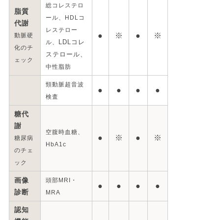
総コレステロ
脂質
ール、HDLコ
代謝
レステロー
●
※
●
※
動脈硬
ル、
LDLコレ
化のチ
ステロール、
ェック
中性脂肪
頸動脈超音波
●
●
●
●
検査
糖代
謝
空腹時血糖、
●
※
●
※
糖尿病
HbA1c
のチェ
ック
画像
頭部MRI・
●
●
●
●
診断
MRA
認知