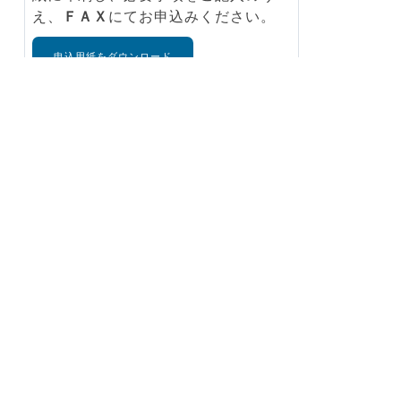
え、
ＦＡＸ
にてお申込みください。
申込用紙をダウンロード
公立八鹿病院 健康センター
FAX：
079-662-3820
（健康センター
直通）
予約には受診者のお名前、ご住所、電話番
号、生年月日が必要です。
当院の診察券をお持ちの方は、診察券の番
号をお知らせ下さい。
検査の案内、問診票は受診日の約3週間前
に郵送します。問診票はドック受診日にご
持参下さい。
やむを得ず、受診日のキャンセル・変更を
ご希望の場合は、受診日の１週間前までに
健康センターまでご連絡下さい。