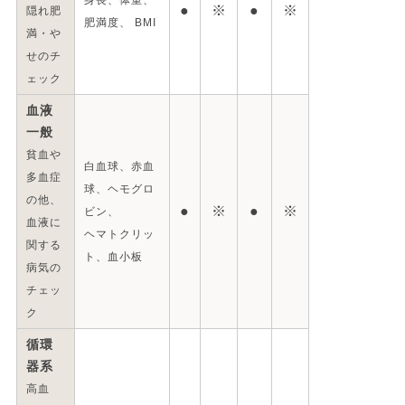
●
※
●
※
隠れ肥
肥満度、 BMI
満・や
せのチ
ェック
血液
一般
貧血や
白血球、赤血
多血症
球、ヘモグロ
の他、
●
※
●
※
ビン、
血液に
ヘマトクリッ
関する
ト、血小板
病気の
チェッ
ク
循環
器系
高血