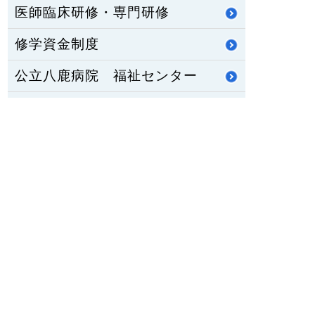
医師臨床研修・専門研修
修学資金制度
公立八鹿病院 福祉センター
八鹿ライフサポート通信
HOME
PCサイトを見る
〒667-8555
兵庫県養父市八鹿町八鹿1878番地1
TEL：
079-662-5555