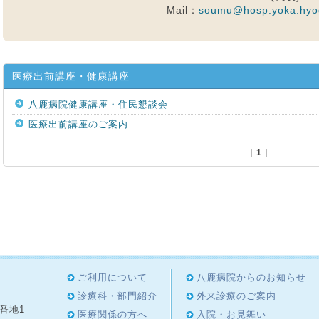
Mail：
soumu
@
hosp.yoka.hyo
医療出前講座・健康講座
八鹿病院健康講座・住民懇談会
医療出前講座のご案内
｜
1
｜
ご利用について
八鹿病院からのお知らせ
診療科・部門紹介
外来診療のご案内
8番地1
医療関係の方へ
入院・お見舞い