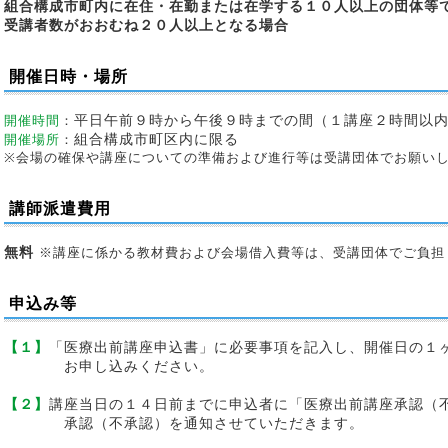
組合構成市町内に在住・在勤または在学する１０人以上の団体等
受講者数がおおむね２０人以上となる場合
開催日時・場所
開催時間
：
平日午前９時から午後９時までの間（１講座２時間以
開催場所
：
組合構成市町区内に限る
※会場の確保や講座についての準備および進行等は受講団体でお願い
講師派遣費用
無料
※講座に係かる教材費および会場借入費等は、受講団体でご負担
申込み等
【１】
「医療出前講座申込書」に必要事項を記入し、開催日の１
お申し込みください。
【２】
講座当日の１４日前までに申込者に「医療出前講座承認（
承認（不承認）を通知させていただきます。