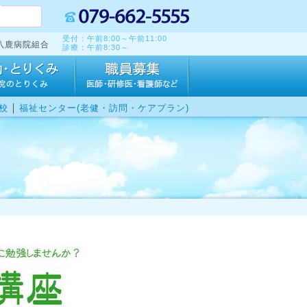
受付：午前8:00～午前11:00
八鹿病院組合
診療：午前8:30～
｜
校
福祉センター(老健・訪問・ケアプラン)