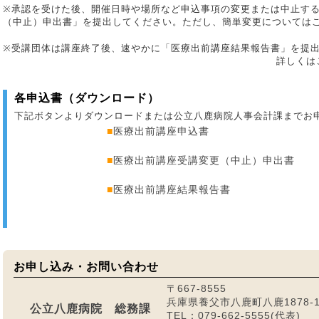
※
承認を受けた後、開催日時や場所など申込事項の変更または中止す
（中止）申出書」を提出してください。ただし、簡単変更については
※受講団体は講座終了後、速やかに「医療出前講座結果報告書」を提
詳しくは
各申込書（ダウンロード）
下記ボタンよりダウンロードまたは公立八鹿病院人事会計課までお
■
医療出前講座申込書
■
医療出前講座受講変更（中止）申出書
■
医療出前講座結果報告書
お申し込み・お問い合わせ
〒667-8555
兵庫県養父市八鹿町八鹿1878-
公立八鹿病院 総務課
TEL：079-662-5555(代表)