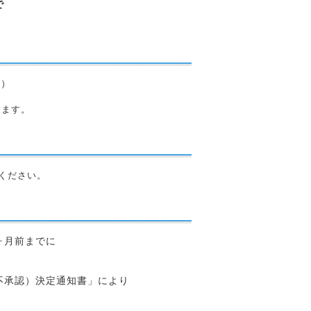
で
内）
します。
ください。
ヶ月前までに
不承認）決定通知書」により