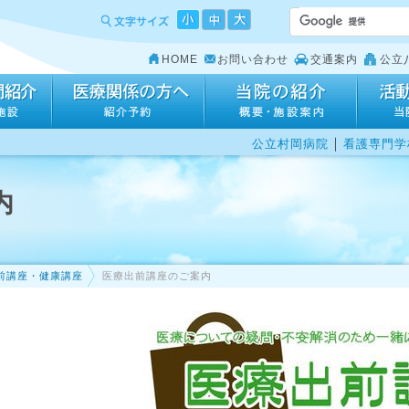
HOME
お問い合わせ
交通案内
公立
｜
公立村岡病院
看護専門学
内
前講座・健康講座
医療出前講座のご案内