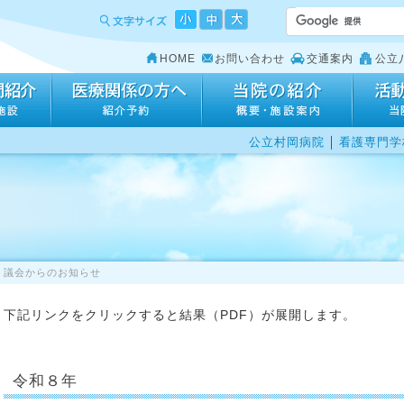
HOME
お問い合わせ
交通案内
公立
｜
公立村岡病院
看護専門学
議会からのお知らせ
下記リンクをクリックすると結果（PDF）が展開します。
令和８年