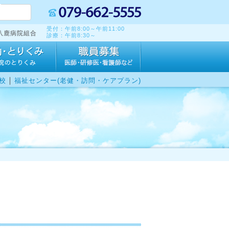
受付：午前8:00～午前11:00
八鹿病院組合
診療：午前8:30～
｜
校
福祉センター(老健・訪問・ケアプラン)