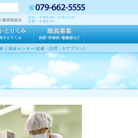
受付：午前8:00～午前11:00
八鹿病院組合
診療：午前8:30～
｜
校
福祉センター(老健・訪問・ケアプラン)