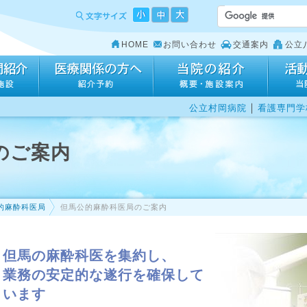
HOME
お問い合わせ
交通案内
公立
｜
公立村岡病院
看護専門学
のご案内
的麻酔科医局
但馬公的麻酔科医局のご案内
但馬の麻酔科医を集約し、
業務の安定的な遂行を確保して
います