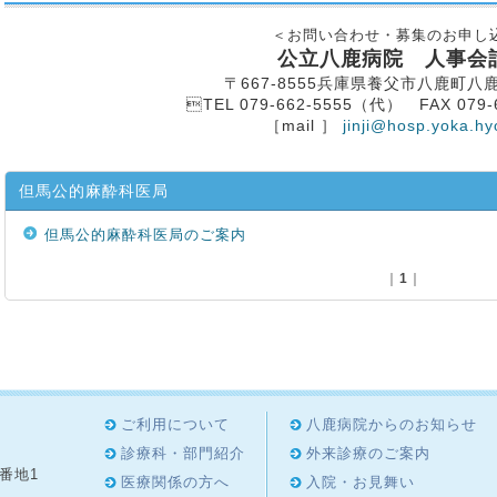
＜お問い合わせ・募集のお申し
公立八鹿病院 人事会
〒667-8555兵庫県養父市八鹿町八鹿
TEL 079-662-5555（代） FAX 079-
［mail ］
jinji@hosp.yoka.hy
但馬公的麻酔科医局
但馬公的麻酔科医局のご案内
｜
1
｜
ご利用について
八鹿病院からのお知らせ
診療科・部門紹介
外来診療のご案内
8番地1
医療関係の方へ
入院・お見舞い
4