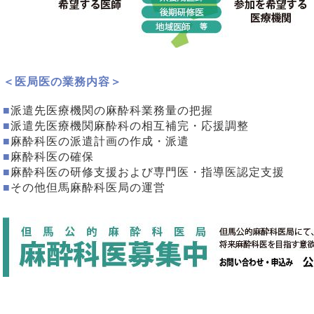
＜医局医の業務内容＞
■
派遣先医療機関の麻酔科業務量の把握
■
派遣先医療機関麻酔科の相互補完・応援調整
■
麻酔科医の派遣計画の作成・派遣
■
麻酔科医の確保
■
麻酔科医の研修支援および専門医・指導医認定支援
■
その他但馬麻酔科医局の運営