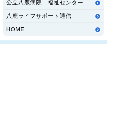
公立八鹿病院 福祉センター
八鹿ライフサポート通信
HOME
PCサイトを見る
〒667-8555
兵庫県養父市八鹿町八鹿1878番地1
TEL：
079-662-5555
FAX：079-662-3134
兵庫県養父市八鹿町（但馬地域）にある公立八鹿病